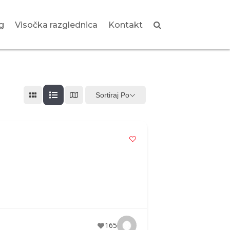
g
Visočka razglednica
Kontakt
Sortiraj Po
165