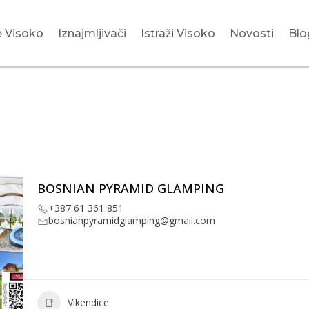
 Visoko
Iznajmljivači
Istraži Visoko
Novosti
Blo
BOSNIAN PYRAMID GLAMPING
+387 61 361 851
bosnianpyramidglamping@gmail.com
Vikendice