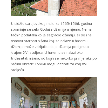
U sidžilu sarajevskog mule za 1565/1566. godinu
spominje se selo Goduša džamija u njemu. Nema
tačnih podataka ko je sagradio džamiju, ali se i na
osnovu starosti nišana koji se nalaze u haremu
džamije može zaključiti da je džamija podignuta
krajem XVI stoljeća. U haremu se nalazi oko
tridesetak nišana, od kojih se nekoliko primjeraka po
načinu obrade i obliku mogu datirati za kraj XVI
stoljeća.