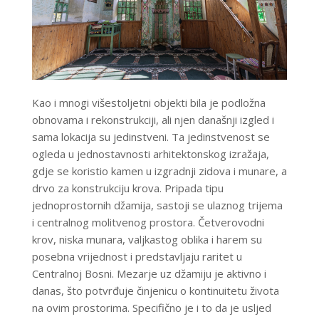
Kao i mnogi višestoljetni objekti bila je podložna
obnovama i rekonstrukciji, ali njen današnji izgled i
sama lokacija su jedinstveni. Ta jedinstvenost se
ogleda u jednostavnosti arhitektonskog izražaja,
gdje se koristio kamen u izgradnji zidova i munare, a
drvo za konstrukciju krova. Pripada tipu
jednoprostornih džamija, sastoji se ulaznog trijema
i centralnog molitvenog prostora. Četverovodni
krov, niska munara, valjkastog oblika i harem su
posebna vrijednost i predstavljaju raritet u
Centralnoj Bosni. Mezarje uz džamiju je aktivno i
danas, što potvrđuje činjenicu o kontinuitetu života
na ovim prostorima. Specifično je i to da je usljed