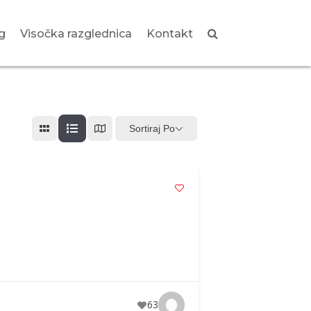
g
Visočka razglednica
Kontakt
Sortiraj Po
63