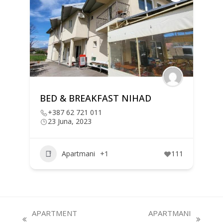
BED & BREAKFAST NIHAD
+387 62 721 011
23 Juna, 2023
99
Apartmani
+1
111
APARTMENT
APARTMANI