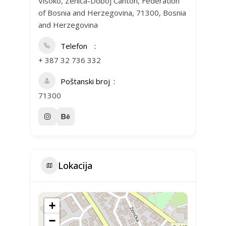
Visoko, Zenica-Doboj Canton, Federation
of Bosnia and Herzegovina, 71300, Bosnia
and Herzegovina
Telefon
+ 387 32 736 332
Poštanski broj
71300
Lokacija
+
−