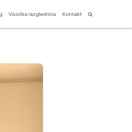
g
Visočka razglednica
Kontakt