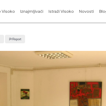
 Visoko
Iznajmljivači
Istraži Visoko
Novosti
Blo
e
Report