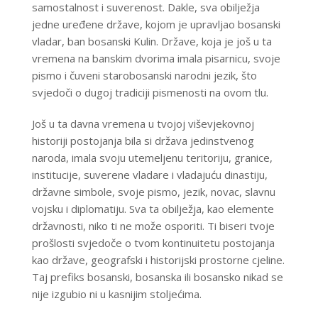
samostalnost i suverenost. Dakle, sva obilježja
jedne uređene države, kojom je upravljao bosanski
vladar, ban bosanski Kulin. Države, koja je još u ta
vremena na banskim dvorima imala pisarnicu, svoje
pismo i čuveni starobosanski narodni jezik, što
svjedoči o dugoj tradiciji pismenosti na ovom tlu.
Još u ta davna vremena u tvojoj viševjekovnoj
historiji postojanja bila si država jedinstvenog
naroda, imala svoju utemeljenu teritoriju, granice,
institucije, suverene vladare i vladajuću dinastiju,
državne simbole, svoje pismo, jezik, novac, slavnu
vojsku i diplomatiju. Sva ta obilježja, kao elemente
državnosti, niko ti ne može osporiti. Ti biseri tvoje
prošlosti svjedoče o tvom kontinuitetu postojanja
kao države, geografski i historijski prostorne cjeline.
Taj prefiks bosanski, bosanska ili bosansko nikad se
nije izgubio ni u kasnijim stoljećima.