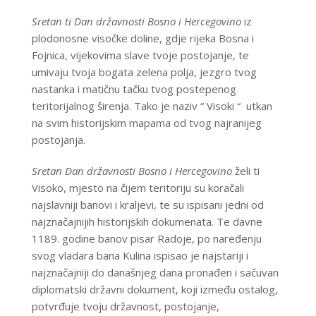
Sretan ti Dan državnosti Bosno i Hercegovino
iz
plodonosne visočke doline, gdje rijeka Bosna i
Fojnica, vijekovima slave tvoje postojanje, te
umivaju tvoja bogata zelena polja, jezgro tvog
nastanka i matičnu tačku tvog postepenog
teritorijalnog širenja. Tako je naziv “ Visoki “ utkan
na svim historijskim mapama od tvog najranijeg
postojanja.
Sretan Dan državnosti Bosno i Hercegovino
želi ti
Visoko, mjesto na čijem teritoriju su koračali
najslavniji banovi i kraljevi, te su ispisani jedni od
najznačajnijih historijskih dokumenata. Te davne
1189. godine banov pisar Radoje, po naređenju
svog vladara bana Kulina ispisao je najstariji i
najznačajniji do današnjeg dana pronađen i sačuvan
diplomatski državni dokument, koji između ostalog,
potvrđuje tvoju državnost, postojanje,