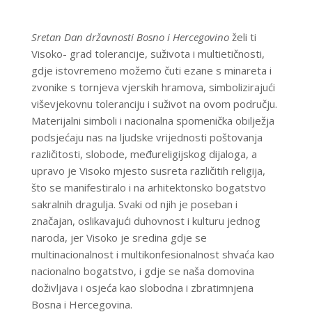
Sretan Dan državnosti Bosno i Hercegovino
želi ti
Visoko- grad tolerancije, suživota i multietičnosti,
gdje istovremeno možemo čuti ezane s minareta i
zvonike s tornjeva vjerskih hramova, simbolizirajući
viševjekovnu toleranciju i suživot na ovom području.
Materijalni simboli i nacionalna spomenička obilježja
podsjećaju nas na ljudske vrijednosti poštovanja
različitosti, slobode, međureligijskog dijaloga, a
upravo je Visoko mjesto susreta različitih religija,
što se manifestiralo i na arhitektonsko bogatstvo
sakralnih dragulja. Svaki od njih je poseban i
značajan, oslikavajući duhovnost i kulturu jednog
naroda, jer Visoko je sredina gdje se
multinacionalnost i multikonfesionalnost shvaća kao
nacionalno bogatstvo, i gdje se naša domovina
doživljava i osjeća kao slobodna i zbratimnjena
Bosna i Hercegovina.