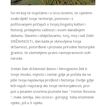
Svi mi koji te osjećamo i u srcu nosimo, te cijenimo
svaki djelić tvoje teritorije, ponosno i s
poštovanjem pričajući o tvojoj bogatoj kulturi i
historiji, pridajemo važnost i ovom današnjem
datumu. Slavimo i obilježavamo, tvoj, moj i naš DAN
DRŽAVNOSTI, dan kada je obnovljena tvoja
državnost, potvrđene i priznate prirodne historijske
granice, te utemeljeno pravo ravnopravnosti svih
naroda.
Sretan Dan državnosti Bosno i Hercegovino
želi ti
tvoje Visoko, mjesto i centar gdje je počela da se
piše tvoja najslavnija prošlost i historija. Ovdje gdje
leži najuži i najstariji dio tvoje teritorijalnosti, prvi
put u pisanim izvorima poznate kao “ Horion Bosona
“, mala zemlja, oko izvora i gornjeg toka istoimene
rijeke, još u X vijeku.