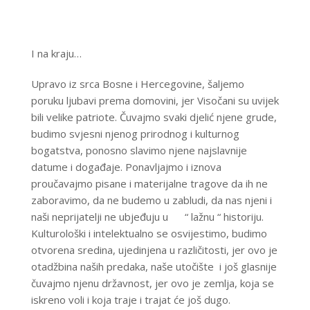
I na kraju…
Upravo iz srca Bosne i Hercegovine, šaljemo
poruku ljubavi prema domovini, jer Visočani su uvijek
bili velike patriote. Čuvajmo svaki djelić njene grude,
budimo svjesni njenog prirodnog i kulturnog
bogatstva, ponosno slavimo njene najslavnije
datume i događaje. Ponavljajmo i iznova
proučavajmo pisane i materijalne tragove da ih ne
zaboravimo, da ne budemo u zabludi, da nas njeni i
naši neprijatelji ne ubjeđuju u “ lažnu “ historiju.
Kulturološki i intelektualno se osvijestimo, budimo
otvorena sredina, ujedinjena u različitosti, jer ovo je
otadžbina naših predaka, naše utočište i još glasnije
čuvajmo njenu državnost, jer ovo je zemlja, koja se
iskreno voli i koja traje i trajat će još dugo.