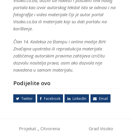
Visoko.co.ba, dužni ste navesti i postaviti link našeg
portala kao izvor autorskog teksta! Isto se odnosi i na
fotografije i video materijale čiji je autor portal
Visoko.co.ba ili materijale koji su dati portalu na
korištenje.
Član 14. Kodeksa za štampu i online medije BiH:
Značajna upotreba ili reprodukcija materijala
zaštićenog autorskim pravima zahtijeva izričitu
dozvolu nositelja prava, osim ako dozvola nije
navedena u samom materijalu.
Podijelite ovo
Twitter
Facebook
LinkedIn
Email
Projekat „ Otvorena
Grad Visoko