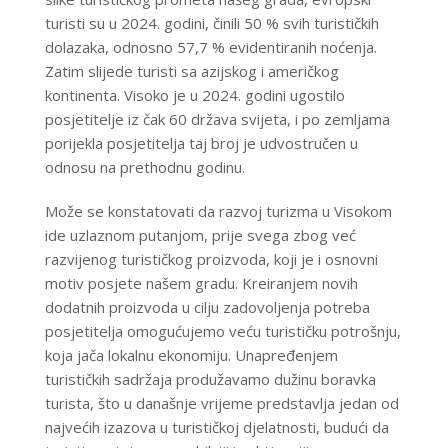
turisti su u 2024. godini, činili 50 % svih turističkih
dolazaka, odnosno 57,7 % evidentiranih noćenja.
Zatim slijede turisti sa azijskog i američkog
kontinenta. Visoko je u 2024. godini ugostilo
posjetitelje iz čak
60 država svijeta
, i po zemljama
porijekla posjetitelja taj broj je udvostručen u
odnosu na prethodnu godinu.
Može se konstatovati da razvoj turizma u Visokom
ide uzlaznom putanjom, prije svega zbog već
razvijenog turističkog proizvoda, koji je i osnovni
motiv posjete našem gradu. Kreiranjem novih
dodatnih proizvoda u cilju zadovoljenja potreba
posjetitelja omogućujemo veću turističku potrošnju,
koja jača lokalnu ekonomiju. Unapređenjem
turističkih sadržaja produžavamo dužinu boravka
turista, što u današnje vrijeme predstavlja jedan od
najvećih izazova u turističkoj djelatnosti, budući da