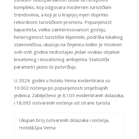
kompleks, koji odgovara modernim turističkim
trendovima, a koji je u krajnjoj mjeri doprinio
rekordnom turističkom prometu. Popunjenost
kapaciteta, velika zainteresovanost gostiju,
heterogenost turističke klijentele, podrška lokalnog
stanovništva, ukazuju na činjenicu koliko je Visokom
svih ovih godina nedostajao jedan ovakav objekat
kreativnog i inovativnog ambijenta. Statistički
parametri jasno to potvrđuju.
U 2024. godini u hotelu Vema evidentirana su
10.002 noćenja po popunjenosti smještajnih
jedinica. Zabilježeno je
8.105 evidentiranih dolazaka
,
i
18.093 ostvarenih noćenja
od strane turista.
Ukupan bro
j ostvarenih dolazaka i noćenja,
Hotel&Spa
Vema