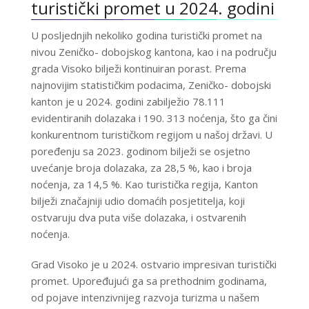
turistički promet u 2024. godini
U posljednjih nekoliko godina turistički promet na
nivou Zeničko- dobojskog kantona, kao i na području
grada Visoko bilježi kontinuiran porast. Prema
najnovijim statističkim podacima, Zeničko- dobojski
kanton je u 2024. godini zabilježio
78.111
evidentiranih dolazaka i 190. 313
noćenja
, što ga čini
konkurentnom turističkom regijom u našoj državi. U
poređenju sa 2023. godinom bilježi se osjetno
uvećanje broja dolazaka, za
28,5 %
, kao i broja
noćenja, za
14,5 %
. Kao turistička regija, Kanton
bilježi značajniji udio domaćih posjetitelja, koji
ostvaruju dva puta više dolazaka, i ostvarenih
noćenja.
Grad Visoko je u 2024. ostvario impresivan turistički
promet. Upoređujući ga sa prethodnim godinama,
od pojave intenzivnijeg razvoja turizma u našem