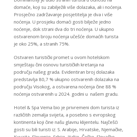
domaće, koji su zabilježili više dolazaka, ali i noćenja.
Prosječno zadržavanje posjetitelja je dva i više
noćenja. U prosjeku domaći gosti bilježe jedno
noćenje, dok strani dva do tri noćenja. U ukupno
ostvarenom broju noćenja učešće domaćih turista
je oko
25%
, a stranih
75%
.
Ostvaren turistički promet u ovom hotelskom
smještaju čini osnovu turističkih kretanja na
području našeg grada. Evidentiran broj dolazaka
predstavlja
80,7 %
ukupno ostvarenih dolazaka na
području Visokog, a ostvarena noćenja čine
88 %
noćenja ostvarenih u 2024. godini u našem gradu.
Hotel & Spa Vema bio je privremeni dom turista iz
različitih zemalja svijeta, a posebno s evropskog
kontinenta koji čine našu glavnu klijentelu. Najčešći
gosti su bili turisti iz: S. Arabije, Hrvatske, Njemačke,
Kuvajta, Slovenije, Srbije, Italije, Češke, Slovačke,