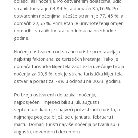
dolasci, ali i noćenja. Po ostvarenim dolascima, udio
stranih turista je
64,84 %
, a domaćih
35,16
%
. Po
ostvarenim noćenjima, učešće stranih je
77, 45 %
, a
domaćih
22,55 %
. Primjetan je uravnoteženiji omjer
domaćih i stranih turista, u odnosu na prethodne
godine.
Noćenja ostvarena od strane turiste predstavljaju
najbitniji faktor analize turističkih kretanja. Tako je
domaća turistička klijentela zabilježila uvećanje broja
noćenja za
99,6 %
, dok je strana turistička klijentela
ostvarila porast za
79%
u odnosu na 2023. godinu.
Po broju ostvarenih dolazaka i noćenja,
najposjećeniji mjeseci bili su juli, august i
septembar, kada je i najveći priliv stranih turista, a
najmanje posjeta bilježi se u januaru, februaru i
martu. Domaći turisti najviše noćenja ostvarili su u
augustu, novembru i decembru.