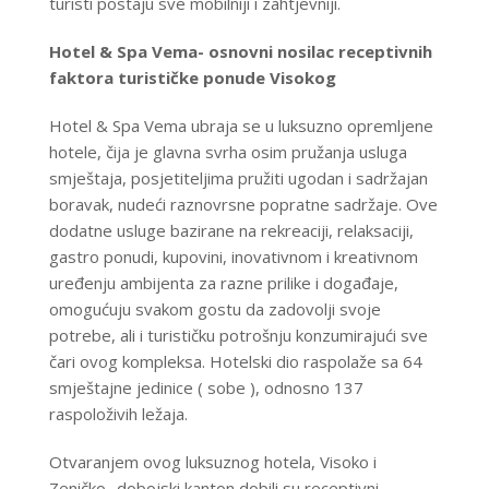
turisti postaju sve mobilniji i zahtjevniji.
Hotel
& Spa
Vema-
osnovni nosilac receptivnih
faktora
turističke ponude Visokog
Hotel & Spa Vema ubraja se u luksuzno opremljene
hotele, čija je glavna svrha osim pružanja usluga
smještaja, posjetiteljima pružiti ugodan i sadržajan
boravak, nudeći raznovrsne popratne sadržaje. Ove
dodatne usluge bazirane na rekreaciji, relaksaciji,
gastro ponudi, kupovini, inovativnom i kreativnom
uređenju ambijenta za razne prilike i događaje,
omogućuju svakom gostu da zadovolji svoje
potrebe, ali i turističku potrošnju konzumirajući sve
čari ovog kompleksa. Hotelski dio raspolaže sa 64
smještajne jedinice ( sobe ), odnosno 137
raspoloživih ležaja.
Otvaranjem ovog luksuznog hotela, Visoko i
Zeničko- dobojski kanton dobili su receptivni