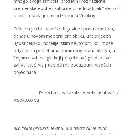
mnogo svojih simbola, prožetih kroz različite
vremenske epohe i kulturne vrijednosti, ali “ Vema “
je bila i ostala jedan od simbola Visokog.
Oživljen je duh visočke trgovine i poduzetništva,
danas u novom modernijem obliku, unaprijeđen
ugostiteljsko- hotelijerskim sektorom, koji može
odgovoriti potrebama domicilnog stanovništva, ali i
željama svih drugih koji posjete naš grad, a sve
zahvaljujući viziji uspješnih i poduzetnih visočkih
pojedinaca.
Priredila i analizirala : Amela Jusufović
/
Visoko.co.ba
Ako želite preuzeti tekst ili dio teksta čiji je autor