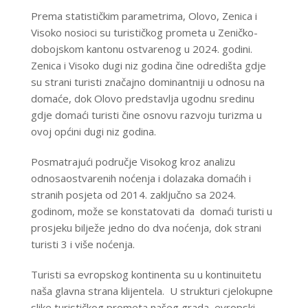
Prema statističkim parametrima, Olovo, Zenica i
Visoko nosioci su turističkog prometa u Zeničko-
dobojskom kantonu ostvarenog u 2024. godini.
Zenica i Visoko dugi niz godina čine odredišta gdje
su strani turisti značajno dominantniji u odnosu na
domaće, dok Olovo predstavlja ugodnu sredinu
gdje domaći turisti čine osnovu razvoju turizma u
ovoj općini dugi niz godina.
Posmatrajući područje Visokog kroz analizu
odnosaostvarenih noćenja i dolazaka domaćih i
stranih posjeta od 2014. zaključno sa 2024.
godinom, može se konstatovati da domaći turisti u
prosjeku bilježe jedno do dva noćenja, dok strani
turisti 3 i više noćenja.
Turisti sa evropskog kontinenta su u kontinuitetu
naša glavna strana klijentela. U strukturi cjelokupne
slike turističkog prometa našeg grada, evropski