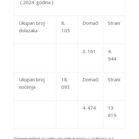
( 2024. godina
)
Ukupan broj
8.
Domaći
Strani
dolazaka
1
05
3. 161
4.
944
Ukupan broj
18.
Domaći
Strani
noćenja
093
4. 474
13.
619
Dominantniji je udio stranih turista u odnosu na