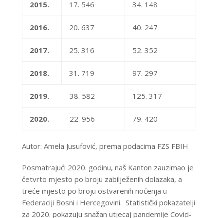
2015.
17. 546
34. 148
2016.
20. 637
40. 247
2017.
25. 316
52. 352
2018.
31. 719
97. 297
2019.
38. 582
125. 317
2020.
22. 956
79. 420
Autor: Amela Jusufović, prema podacima FZS FBIH
Posmatrajući 2020. godinu, naš Kanton zauzimao je
četvrto mjesto po broju zabilježenih dolazaka, a
treće mjesto po broju ostvarenih noćenja u
Federaciji Bosni i Hercegovini. Statistički pokazatelji
za 2020. pokazuju snažan utjecaj pandemije Covid-