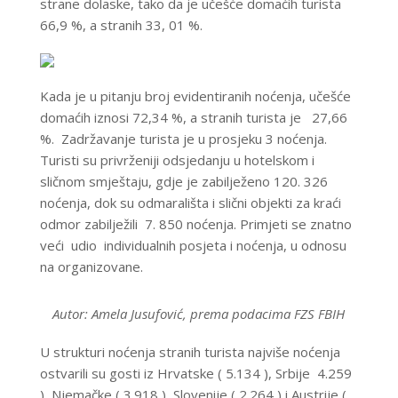
strane dolaske, tako da je učešće domaćih turista
66,9 %, a stranih 33, 01 %.
Kada je u pitanju broj evidentiranih noćenja, učešće
domaćih iznosi 72,34 %, a stranih turista je 27,66
%. Zadržavanje turista je u prosjeku 3 noćenja.
Turisti su privrženiji odsjedanju u hotelskom i
sličnom smještaju, gdje je zabilježeno 120. 326
noćenja, dok su odmarališta i slični objekti za kraći
odmor zabilježili 7. 850 noćenja. Primjeti se znatno
veći udio individualnih posjeta i noćenja, u odnosu
na organizovane.
Autor: Amela Jusufović, prema podacima FZS FBIH
U strukturi noćenja stranih turista najviše noćenja
ostvarili su gosti iz Hrvatske ( 5.134 ), Srbije 4.259
), Njemačke ( 3.918 ), Slovenije ( 2.264 ) i Austrije (