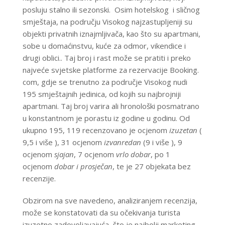
posluju stalno ili sezonski. Osim hotelskog i sličnog
smještaja, na području Visokog najzastupljeniji su
objekti privatnih iznajmljivača, kao što su apartmani,
sobe u domaćinstvu, kuće za odmor, vikendice i
drugi oblici.. Taj broj i rast može se pratiti i preko
najveće svjetske platforme za rezervacije Booking.
com, gdje se trenutno za područje Visokog nudi
195 smještajnih jedinica, od kojih su najbrojniji
apartmani. Taj broj varira ali hronološki posmatrano
u konstantnom je porastu iz godine u godinu. Od
ukupno 195, 119 recenzovano je ocjenom
izuzetan
(
9,5 i više ), 31 ocjenom
izvanredan
(9 i više ), 9
ocjenom
sjajan
, 7 ocjenom
vrlo dobar
, po 1
ocjenom
dobar i prosječan
, te je 27 objekata bez
recenzije.
Obzirom na sve navedeno, analiziranjem recenzija,
može se konstatovati da su očekivanja turista
izuzetno zadovoljavajuća, što je najbolji marketing