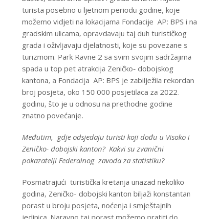
turista posebno u ljetnom periodu godine, koje
možemo vidjeti na lokacijama Fondacije AP: BPS i na
gradskim ulicama, opravdavaju taj duh turističkog
grada i oživljavaju djelatnosti, koje su povezane s
turizmom. Park Ravne 2 sa svim svojim sadržajima
spada u top pet atrakcija Zeničko- dobojskog
kantona, a Fondacija AP: BPS je zabilježila rekordan
broj posjeta, oko 150 000 posjetilaca za 2022.
godinu, što je u odnosu na prethodne godine
znatno povećanje.
Međutim, gdje odsjedaju turisti koji dođu u Visoko i
Zeničko- dobojski kanton? Kakvi su zvanični
pokazatelji Federalnog zavoda za statistiku?
Posmatrajući turistička kretanja unazad nekoliko
godina, Zeničko- dobojski kanton biljaži konstantan
porast u broju posjeta, noćenja i smještajnih
jedinica. Naravno taj porast možemo pratiti do