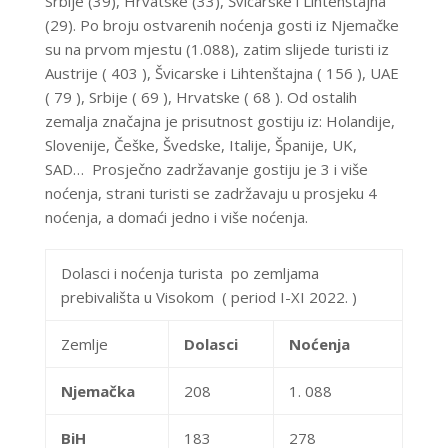
Srbije (39), Hrvatske (33), Švicarske i Lihtenštajna
(29). Po broju ostvarenih noćenja gosti iz Njemačke
su na prvom mjestu (1.088), zatim slijede turisti iz
Austrije ( 403 ), Švicarske i Lihtenštajna ( 156 ), UAE
( 79 ), Srbije ( 69 ), Hrvatske ( 68 ). Od ostalih
zemalja značajna je prisutnost gostiju iz: Holandije,
Slovenije, Češke, Švedske, Italije, Španije, UK,
SAD… Prosječno zadržavanje gostiju je 3 i više
noćenja, strani turisti se zadržavaju u prosjeku 4
noćenja, a domaći jedno i više noćenja.
Dolasci i noćenja turista po zemljama
prebivališta u Visokom ( period I-XI 2022. )
Zemlje
Dolasci
Noćenja
Njemačka
208
1. 088
BiH
183
278