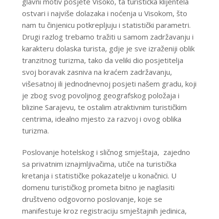
glavni motiv posjete Visoko, ta turistička klijentela
ostvari i najviše dolazaka i noćenja u Visokom, što
nam tu činjenicu potkrepljuju i statistički parametri.
Drugi razlog trebamo tražiti u samom zadržavanju i
karakteru dolaska turista, gdje je sve izraženiji oblik
tranzitnog turizma, tako da veliki dio posjetitelja
svoj boravak zasniva na kraćem zadržavanju,
višesatnoj ili jednodnevnoj posjeti našem gradu, koji
je zbog svog povoljnog geografskog položaja i
blizine Sarajevu, te ostalim atraktivnim turističkim
centrima, idealno mjesto za razvoj i ovog oblika
turizma.
Poslovanje hotelskog i sličnog smještaja, zajedno
sa privatnim iznajmljivačima, utiče na turistička
kretanja i statističke pokazatelje u konačnici. U
domenu turističkog prometa bitno je naglasiti
društveno odgovorno poslovanje, koje se
manifestuje kroz registraciju smještajnih jedinica,