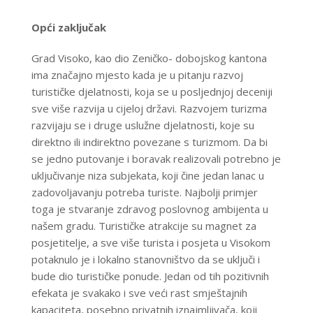
Opći zaključak
Grad Visoko, kao dio Zeničko- dobojskog kantona
ima značajno mjesto kada je u pitanju razvoj
turističke djelatnosti, koja se u posljednjoj deceniji
sve više razvija u cijeloj državi. Razvojem turizma
razvijaju se i druge uslužne djelatnosti, koje su
direktno ili indirektno povezane s turizmom. Da bi
se jedno putovanje i boravak realizovali potrebno je
uključivanje niza subjekata, koji čine jedan lanac u
zadovoljavanju potreba turiste. Najbolji primjer
toga je stvaranje zdravog poslovnog ambijenta u
našem gradu. Turističke atrakcije su magnet za
posjetitelje, a sve više turista i posjeta u Visokom
potaknulo je i lokalno stanovništvo da se uključi i
bude dio turističke ponude. Jedan od tih pozitivnih
efekata je svakako i sve veći rast smještajnih
kapaciteta, posebno privatnih iznajmljivača, koji