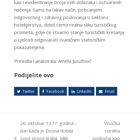
kao i evidentiranje broja svih dolazaka i ostvarenih
noćenja. Samo na takav način, poticanjem
odgovornog i zdravog poslovanja u sektoru
hotelijerstva, dobit ćemo realnu sliku turističkog
prometa, gdje će stvarno stanje turističkih kretanja
u cjelosti odgovarati zvaničnim statističkim
pokazateljima.
Priredila i analizirala: Amela Jusufović
Podijelite ovo
Twitter
Facebook
LinkedIn
Email
26. oktobar 1377. godina –
Visočka
dan kada je Bosna dobila
ruralna
svog prvog kralja, Mile
područja kao