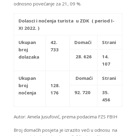
odnosno povećanje za 21, 09 %.
Dolasci i noćenja turista u ZDK ( period I-
XI 2022. )
Ukupan
42.
Domaći
Strani
broj
733
28. 626
14.
dolazaka
107
Ukupan
Domaći
Strani
broj
128.
92. 720
35.
noćenja
176
456
Autor: Amela Jusufović, prema podacima FZS FBIH
Broj domaćih posjeta je izrazito veći u odnosu na