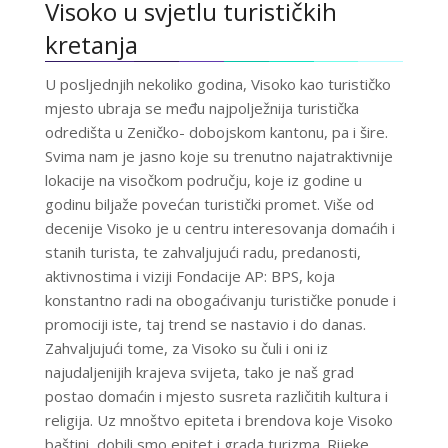
Visoko u svjetlu turističkih
kretanja
U posljednjih nekoliko godina, Visoko kao turističko
mjesto ubraja se među najpolježnija turistička
odredišta u Zeničko- dobojskom kantonu, pa i šire.
Svima nam je jasno koje su trenutno najatraktivnije
lokacije na visočkom području, koje iz godine u
godinu biljaže povećan turistički promet. Više od
decenije Visoko je u centru interesovanja domaćih i
stanih turista, te zahvaljujući radu, predanosti,
aktivnostima i viziji Fondacije AP: BPS, koja
konstantno radi na obogaćivanju turističke ponude i
promociji iste, taj trend se nastavio i do danas.
Zahvaljujući tome, za Visoko su čuli i oni iz
najudaljenijih krajeva svijeta, tako je naš grad
postao domaćin i mjesto susreta različitih kultura i
religija. Uz mnoštvo epiteta i brendova koje Visoko
baštini, dobili smo epitet i grada turizma. Rijeke