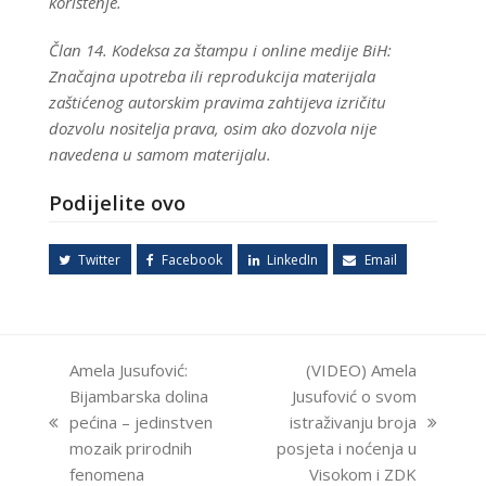
korištenje.
Član 14. Kodeksa za štampu i online medije BiH:
Značajna upotreba ili reprodukcija materijala
zaštićenog autorskim pravima zahtijeva izričitu
dozvolu nositelja prava, osim ako dozvola nije
navedena u samom materijalu.
Podijelite ovo
Twitter
Facebook
LinkedIn
Email
Amela Jusufović:
(VIDEO) Amela
Bijambarska dolina
Jusufović o svom
pećina – jedinstven
istraživanju broja
previous
next
mozaik prirodnih
posjeta i noćenja u
post:
post:
fenomena
Visokom i ZDK