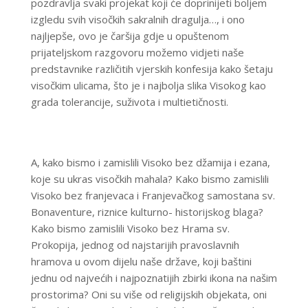
pozdravlja svaki projekat koji će doprinijeti boljem
izgledu svih visočkih sakralnih dragulja…, i ono
najljepše, ovo je čaršija gdje u opuštenom
prijateljskom razgovoru možemo vidjeti naše
predstavnike različitih vjerskih konfesija kako šetaju
visočkim ulicama, što je i najbolja slika Visokog kao
grada tolerancije, suživota i multietičnosti.
A, kako bismo i zamislili Visoko bez džamija i ezana,
koje su ukras visočkih mahala? Kako bismo zamislili
Visoko bez franjevaca i Franjevačkog samostana sv.
Bonaventure, riznice kulturno- historijskog blaga?
Kako bismo zamislili Visoko bez Hrama sv.
Prokopija, jednog od najstarijih pravoslavnih
hramova u ovom dijelu naše države, koji baštini
jednu od najvećih i najpoznatijih zbirki ikona na našim
prostorima? Oni su više od religijskih objekata, oni