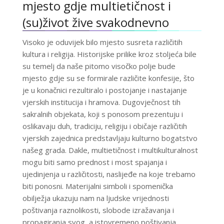
mjesto gdje multietičnost i
(su)život žive svakodnevno
Visoko je oduvijek bilo mjesto susreta različitih
kultura i religija. Historijske prilike kroz stoljeća bile
su temelj da naše pitomo visočko polje bude
mjesto gdje su se formirale različite konfesije, što
je u konačnici rezultiralo i postojanje i nastajanje
vjerskih institucija i hramova. Dugovječnost tih
sakralnih objekata, koji s ponosom prezentuju i
oslikavaju duh, tradiciju, religiju i običaje različitih
vjerskih zajednica predstavljaju kulturno bogatstvo
našeg grada. Dakle, multietičnost i multikulturalnost
mogu biti samo prednost i most spajanja i
ujedinjenja u različitosti, naslijeđe na koje trebamo
biti ponosni. Materijalni simboli i spomenička
obilježja ukazuju nam na ljudske vrijednosti
poštivanja raznolikosti, slobode izražavanja i
propagiranja svog, a istovremeno poštivanja