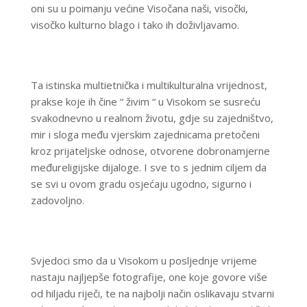
oni su u poimanju većine Visočana naši, visočki,
visočko kulturno blago i tako ih doživljavamo.
Ta istinska multietnička i multikulturalna vrijednost,
prakse koje ih čine “ živim “ u Visokom se susreću
svakodnevno u realnom životu, gdje su zajedništvo,
mir i sloga među vjerskim zajednicama pretočeni
kroz prijateljske odnose, otvorene dobronamjerne
međureligijske dijaloge. I sve to s jednim ciljem da
se svi u ovom gradu osjećaju ugodno, sigurno i
zadovoljno.
Svjedoci smo da u Visokom u posljednje vrijeme
nastaju najljepše fotografije, one koje govore više
od hiljadu riječi, te na najbolji način oslikavaju stvarni