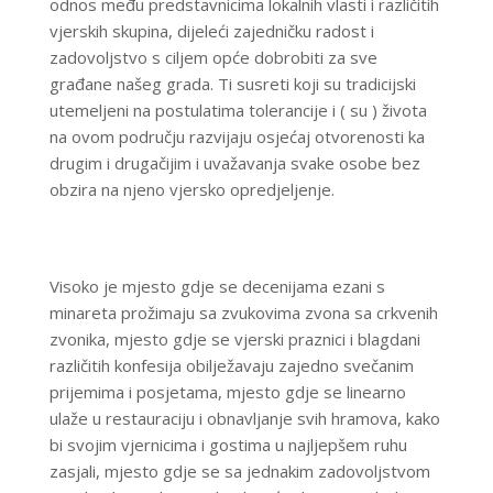
odnos među predstavnicima lokalnih vlasti i različitih
vjerskih skupina, dijeleći zajedničku radost i
zadovoljstvo s ciljem opće dobrobiti za sve
građane našeg grada. Ti susreti koji su tradicijski
utemeljeni na postulatima tolerancije i ( su ) života
na ovom području razvijaju osjećaj otvorenosti ka
drugim i drugačijim i uvažavanja svake osobe bez
obzira na njeno vjersko opredjeljenje.
Visoko je mjesto gdje se decenijama ezani s
minareta prožimaju sa zvukovima zvona sa crkvenih
zvonika, mjesto gdje se vjerski praznici i blagdani
različitih konfesija obilježavaju zajedno svečanim
prijemima i posjetama, mjesto gdje se linearno
ulaže u restauraciju i obnavljanje svih hramova, kako
bi svojim vjernicima i gostima u najljepšem ruhu
zasjali, mjesto gdje se sa jednakim zadovoljstvom