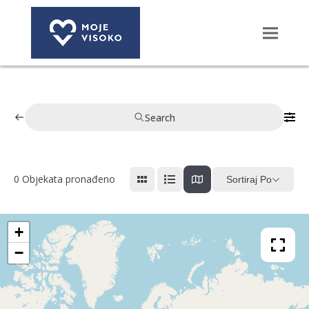
Search
0
Objekata pronađeno
Sortiraj Po
+
−