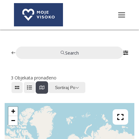
Search
3
Objekata pronađeno
Sortiraj Po
+
−