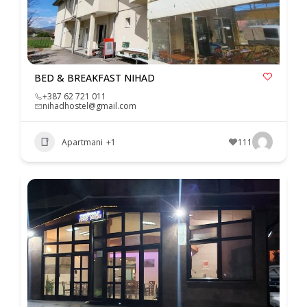
BED & BREAKFAST NIHAD
+387 62 721 011
nihadhostel@gmail.com
Apartmani
+1
111