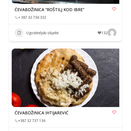
ĆEVABDŽINICA “ROŠTILJ KOD IBRE”
+ 387 32 736 332
Ugostiteljski objekti
132
ĆEVABDŽINICA IHTIJAREVIĆ
+387 32 737 136