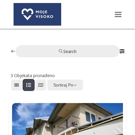
Search
3
Objekata pronađeno
Sortiraj Po