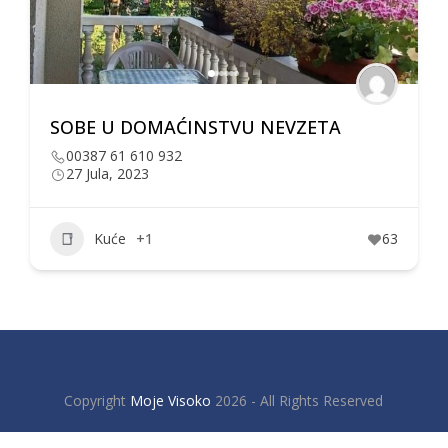
SOBE U DOMAĆINSTVU NEVZETA
00387 61 610 932
27 Jula, 2023
Kuće
+1
63
Copyright
Moje Visoko
2026 - All Rights Reserved